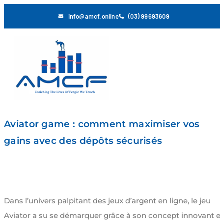
info@amcf.online
(03) 99693609
Aviator game : comment maximiser vos
gains avec des dépôts sécurisés
Dans l’univers palpitant des jeux d’argent en ligne, le jeu
Aviator a su se démarquer grâce à son concept innovant e