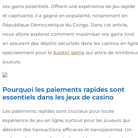
ses gains potentiels. Offrant une expérience de jeu rapide
et captivante, il a gagné en popularité, notamment en
République Démocratique du Congo. Dans cet article,
nous allons explorer comment maximiser vos gains tout
en assurant des dépôts sécurisés dans les casinos en ligne
spécialement pour le
Aviator game
qui attire de nombreu
joueurs.
Pourquoi les paiements rapides sont
essentiels dans les jeux de casino
Les paiements rapides sont cruciaux pour toute
expérience de jeu en ligne, surtout pour les joueurs qui
désirent des transactions efficaces et transparentes. Un