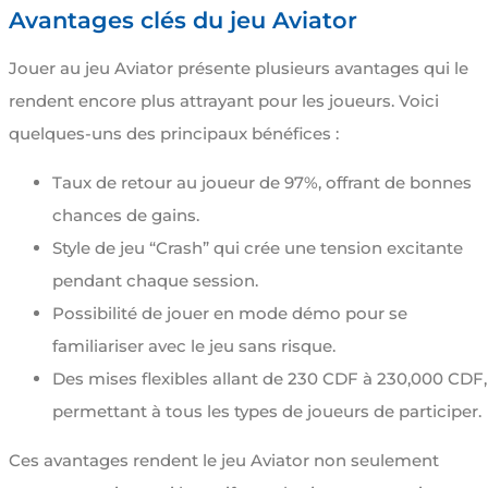
Avantages clés du jeu Aviator
Jouer au jeu Aviator présente plusieurs avantages qui le
rendent encore plus attrayant pour les joueurs. Voici
quelques-uns des principaux bénéfices :
Taux de retour au joueur de 97%, offrant de bonnes
chances de gains.
Style de jeu “Crash” qui crée une tension excitante
pendant chaque session.
Possibilité de jouer en mode démo pour se
familiariser avec le jeu sans risque.
Des mises flexibles allant de 230 CDF à 230,000 CDF,
permettant à tous les types de joueurs de participer.
Ces avantages rendent le jeu Aviator non seulement