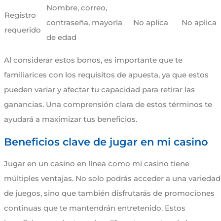
Nombre, correo,
Registro
contraseña, mayoría
No aplica
No aplica
requerido
de edad
Al considerar estos bonos, es importante que te
familiarices con los requisitos de apuesta, ya que estos
pueden variar y afectar tu capacidad para retirar las
ganancias. Una comprensión clara de estos términos te
ayudará a maximizar tus beneficios.
Beneficios clave de jugar en mi casino
Jugar en un casino en línea como mi casino tiene
múltiples ventajas. No solo podrás acceder a una variedad
de juegos, sino que también disfrutarás de promociones
continuas que te mantendrán entretenido. Estos