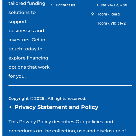
tailored funding
Contact us
Suite 24/L3, 489
solutions to
Toorak Road,
support
Toorak VIC 3142
businesses and
investors. Get in
touch today to
explore financing
options that work
for you.
Copyright © 2025 . All rights reserved.
Privacy Statement and Policy
This Privacy Policy describes Our policies and
procedures on the collection, use and disclosure of