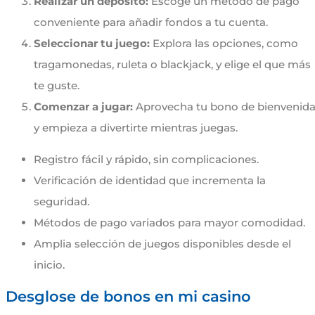
Realizar un depósito:
Escoge un método de pago
conveniente para añadir fondos a tu cuenta.
Seleccionar tu juego:
Explora las opciones, como
tragamonedas, ruleta o blackjack, y elige el que más
te guste.
Comenzar a jugar:
Aprovecha tu bono de bienvenid
y empieza a divertirte mientras juegas.
Registro fácil y rápido, sin complicaciones.
Verificación de identidad que incrementa la
seguridad.
Métodos de pago variados para mayor comodidad.
Amplia selección de juegos disponibles desde el
inicio.
Desglose de bonos en mi casino