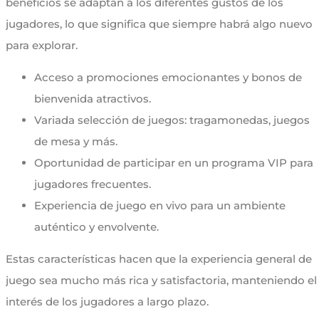
beneficios se adaptan a los diferentes gustos de los
jugadores, lo que significa que siempre habrá algo nuevo
para explorar.
Acceso a promociones emocionantes y bonos de
bienvenida atractivos.
Variada selección de juegos: tragamonedas, juegos
de mesa y más.
Oportunidad de participar en un programa VIP para
jugadores frecuentes.
Experiencia de juego en vivo para un ambiente
auténtico y envolvente.
Estas características hacen que la experiencia general de
juego sea mucho más rica y satisfactoria, manteniendo el
interés de los jugadores a largo plazo.