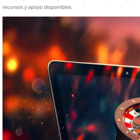
recursos y apoyo disponibles.