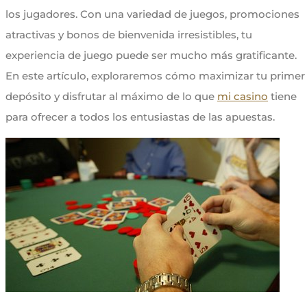
los jugadores. Con una variedad de juegos, promociones
atractivas y bonos de bienvenida irresistibles, tu
experiencia de juego puede ser mucho más gratificante.
En este artículo, exploraremos cómo maximizar tu primer
depósito y disfrutar al máximo de lo que
mi casino
tiene
para ofrecer a todos los entusiastas de las apuestas.