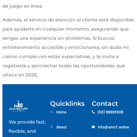
de juego en línea.
Además, el servicio de atención al cliente está disponible
para ayudarte en cualquier momento, asegurando que
tengas una experiencia sin problemas. Si buscas
entretenimiento accesible y emocionante, sin duda mi
casino cumple con estas expectativas, y te invita a
registrarte y aprovechar todas las oportunidades que
ofrece en 2026.
Quicklinks
Contact
Home
(03) 99693609
We provide fast,
About
info@amcf.online
flexible, and