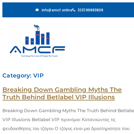
info@amcf.online
(03) 99693609
Category:
VIP
Breaking Down Gambling Myths The
Truth Behind Betlabel VIP Illusions
Breaking Down Gambling Myths The Truth Behind Betlabe
VIP Illusions Betlabel VIP προνόμια: Κατανοώντας τις
ψευδαισθήσεις του τζόγου Ο τζόγος είναι μια δραστηριότητα που