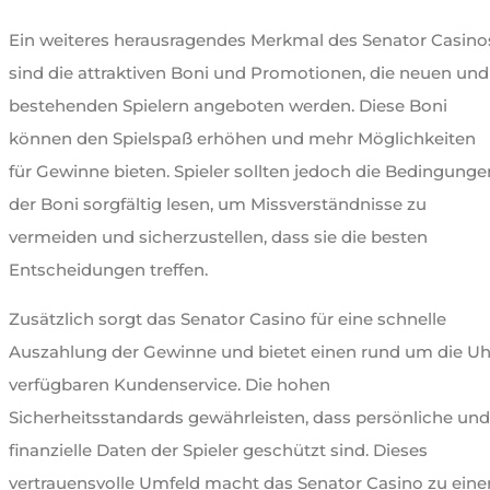
Ein weiteres herausragendes Merkmal des Senator Casino
sind die attraktiven Boni und Promotionen, die neuen und
bestehenden Spielern angeboten werden. Diese Boni
können den Spielspaß erhöhen und mehr Möglichkeiten
für Gewinne bieten. Spieler sollten jedoch die Bedingunge
der Boni sorgfältig lesen, um Missverständnisse zu
vermeiden und sicherzustellen, dass sie die besten
Entscheidungen treffen.
Zusätzlich sorgt das Senator Casino für eine schnelle
Auszahlung der Gewinne und bietet einen rund um die Uh
verfügbaren Kundenservice. Die hohen
Sicherheitsstandards gewährleisten, dass persönliche und
finanzielle Daten der Spieler geschützt sind. Dieses
vertrauensvolle Umfeld macht das Senator Casino zu eine