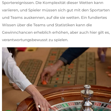
Sportereignissen. Die Komplexität dieser Wetten kann
variieren, und Spieler müssen sich gut mit den Sportarten
und Teams auskennen, auf die sie wetten. Ein fundiertes
Wissen über die Teams und Statistiken kann die
Gewinnchancen erheblich erhöhen, aber auch hier gilt es,
verantwortungsbewusst zu spielen.