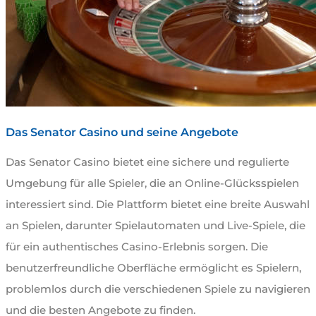
Das Senator Casino und seine Angebote
Das Senator Casino bietet eine sichere und regulierte
Umgebung für alle Spieler, die an Online-Glücksspielen
interessiert sind. Die Plattform bietet eine breite Auswahl
an Spielen, darunter Spielautomaten und Live-Spiele, die
für ein authentisches Casino-Erlebnis sorgen. Die
benutzerfreundliche Oberfläche ermöglicht es Spielern,
problemlos durch die verschiedenen Spiele zu navigieren
und die besten Angebote zu finden.