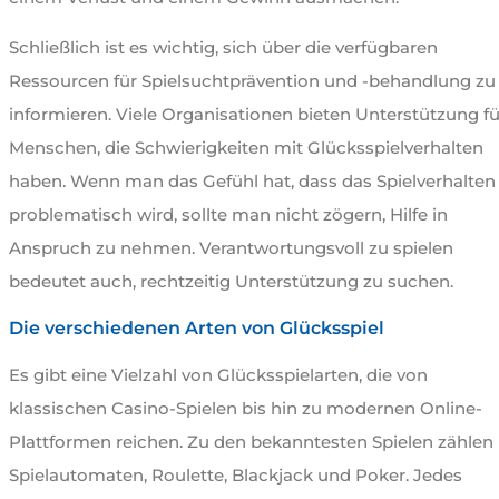
Schließlich ist es wichtig, sich über die verfügbaren
Ressourcen für Spielsuchtprävention und -behandlung zu
informieren. Viele Organisationen bieten Unterstützung fü
Menschen, die Schwierigkeiten mit Glücksspielverhalten
haben. Wenn man das Gefühl hat, dass das Spielverhalten
problematisch wird, sollte man nicht zögern, Hilfe in
Anspruch zu nehmen. Verantwortungsvoll zu spielen
bedeutet auch, rechtzeitig Unterstützung zu suchen.
Die verschiedenen Arten von Glücksspiel
Es gibt eine Vielzahl von Glücksspielarten, die von
klassischen Casino-Spielen bis hin zu modernen Online-
Plattformen reichen. Zu den bekanntesten Spielen zählen
Spielautomaten, Roulette, Blackjack und Poker. Jedes