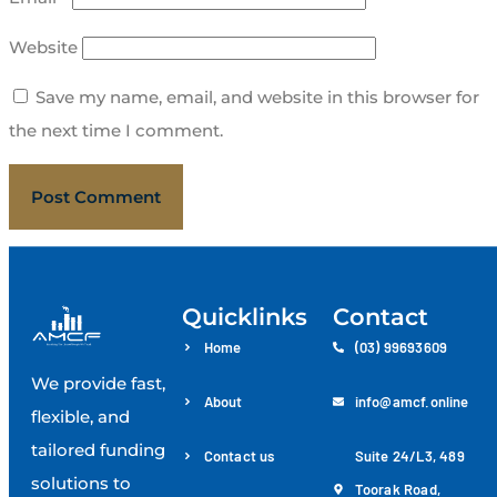
Website
Save my name, email, and website in this browser for
the next time I comment.
Quicklinks
Contact
Home
(03) 99693609
We provide fast,
About
info@amcf.online
flexible, and
tailored funding
Contact us
Suite 24/L3, 489
solutions to
Toorak Road,