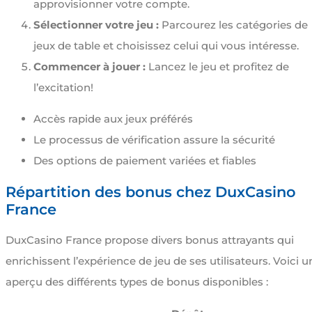
approvisionner votre compte.
Sélectionner votre jeu :
Parcourez les catégories de
jeux de table et choisissez celui qui vous intéresse.
Commencer à jouer :
Lancez le jeu et profitez de
l’excitation!
Accès rapide aux jeux préférés
Le processus de vérification assure la sécurité
Des options de paiement variées et fiables
Répartition des bonus chez DuxCasino
France
DuxCasino France propose divers bonus attrayants qui
enrichissent l’expérience de jeu de ses utilisateurs. Voici u
aperçu des différents types de bonus disponibles :