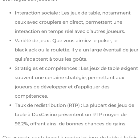
Interaction sociale : Les jeux de table, notamment
ceux avec croupiers en direct, permettent une
interaction en temps réel avec d’autres joueurs.
Variété de jeux : Que vous aimiez le poker, le
blackjack ou la roulette, il y a un large éventail de jeu
qui s’adaptent à tous les goûts.
Stratégies et compétences : Les jeux de table exigent
souvent une certaine stratégie, permettant aux
joueurs de développer et d’appliquer des
compétences.
Taux de redistribution (RTP) : La plupart des jeux de
table à DuxCasino présentent un RTP moyen de
96,2%, offrant ainsi de bonnes chances de gains.
Ces aspects contribuent à rendre les jeux de table à la fois