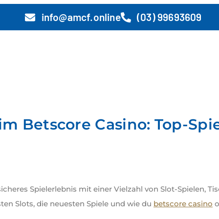
info@amcf.online
(03) 99693609
im Betscore Casino: Top-Spi
icheres Spielerlebnis mit einer Vielzahl von Slot-Spielen, 
sten Slots, die neuesten Spiele und wie du
betscore casino
o