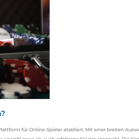
n?
attform für Online-Spieler etabliert. Mit einer breiten Aus
s sowohl neue als auch erfahrene Spieler anspricht. Die Ko