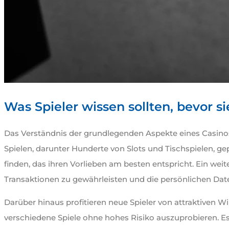
Was Spieler wissen sollten, bevor s
Das Verständnis der grundlegenden Aspekte eines Casinos i
Spielen, darunter Hunderte von Slots und Tischspielen, ge
finden, das ihren Vorlieben am besten entspricht. Ein wei
Transaktionen zu gewährleisten und die persönlichen Date
Darüber hinaus profitieren neue Spieler von attraktiven Wi
verschiedene Spiele ohne hohes Risiko auszuprobieren. Es