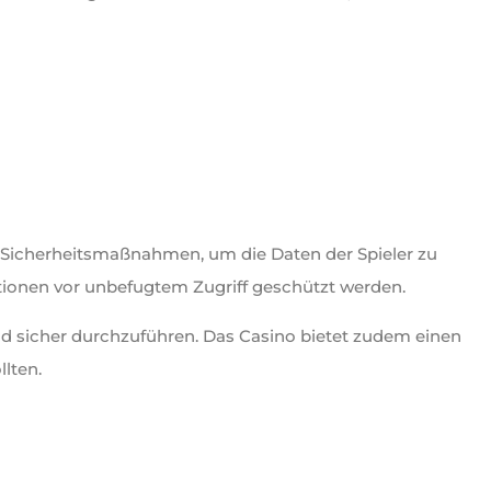
che Sicherheitsmaßnahmen, um die Daten der Spieler zu
ationen vor unbefugtem Zugriff geschützt werden.
 sicher durchzuführen. Das Casino bietet zudem einen
lten.