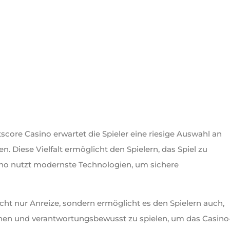
score Casino erwartet die Spieler eine riesige Auswahl an
 Diese Vielfalt ermöglicht den Spielern, das Spiel zu
asino nutzt modernste Technologien, um sichere
icht nur Anreize, sondern ermöglicht es den Spielern auch,
machen und verantwortungsbewusst zu spielen, um das Casino