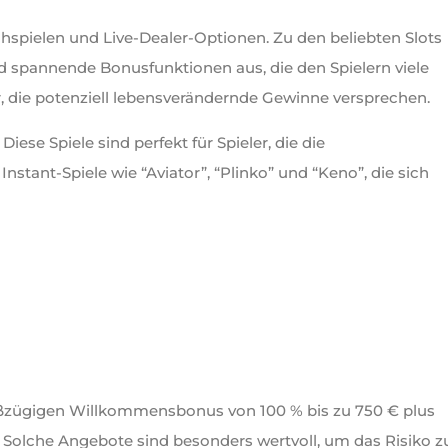
chspielen und Live-Dealer-Optionen. Zu den beliebten Slots
und spannende Bonusfunktionen aus, die den Spielern viele
, die potenziell lebensverändernde Gewinne versprechen.
ese Spiele sind perfekt für Spieler, die die
stant-Spiele wie “Aviator”, “Plinko” und “Keno”, die sich
 großzügigen Willkommensbonus von 100 % bis zu 750 € plus
n. Solche Angebote sind besonders wertvoll, um das Risiko z