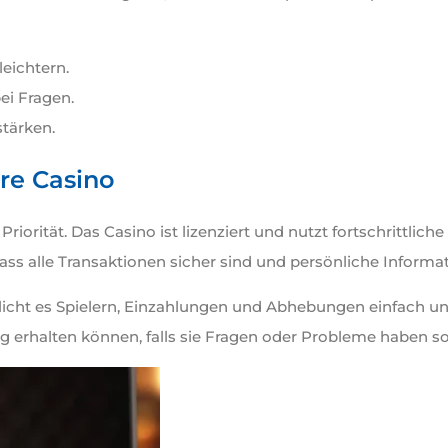
leichtern.
ei Fragen.
stärken.
re Casino
riorität. Das Casino ist lizenziert und nutzt fortschrittli
ass alle Transaktionen sicher sind und persönliche Inform
ht es Spielern, Einzahlungen und Abhebungen einfach und
g erhalten können, falls sie Fragen oder Probleme haben sol