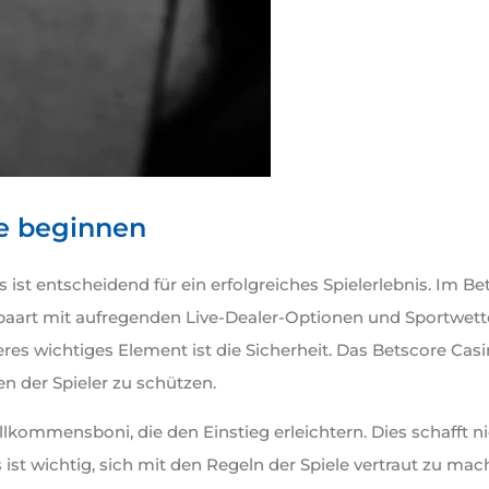
ie beginnen
st entscheidend für ein erfolgreiches Spielerlebnis. Im Bet
paart mit aufregenden Live-Dealer-Optionen und Sportwetten.
teres wichtiges Element ist die Sicherheit. Das Betscore C
n der Spieler zu schützen.
llkommensboni, die den Einstieg erleichtern. Dies schafft n
 ist wichtig, sich mit den Regeln der Spiele vertraut zu 