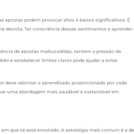
 apostas podem provocar altos e baixos significativos. É
 derrota. Ter consciência desses sentimentos e aprender 
uência de apostas malsucedidas, sentem a pressão de
ão e estabelecer limites claros pode ajudar a evitar
or deve valorizar o aprendizado proporcionado por cada
tivar uma abordagem mais saudável e sustentável em
 em que se está envolvido. A estratégia mais comum é a d