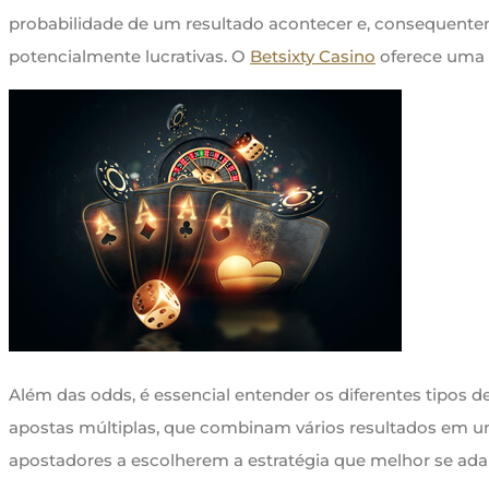
probabilidade de um resultado acontecer e, consequenteme
potencialmente lucrativas. O
Betsixty Casino
oferece uma 
Além das odds, é essencial entender os diferentes tipos d
apostas múltiplas, que combinam vários resultados em um
apostadores a escolherem a estratégia que melhor se adapt