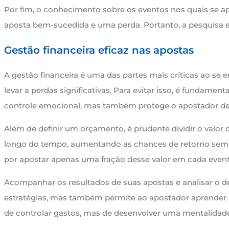
Por fim, o conhecimento sobre os eventos nos quais se apo
aposta bem-sucedida e uma perda. Portanto, a pesquisa e
Gestão financeira eficaz nas apostas
A gestão financeira é uma das partes mais críticas ao se
levar a perdas significativas. Para evitar isso, é fundame
controle emocional, mas também protege o apostador de p
Além de definir um orçamento, é prudente dividir o valor
longo do tempo, aumentando as chances de retorno sem 
por apostar apenas uma fração desse valor em cada event
Acompanhar os resultados de suas apostas e analisar o 
estratégias, mas também permite ao apostador aprender 
de controlar gastos, mas de desenvolver uma mentalidade 