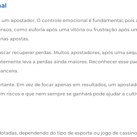
nal
um apostador. O controle emocional é fundamental, pois as
s, como euforia após uma vitória ou frustração após uma
 nas apostas.
uscar recuperar perdas. Muitos apostadores, após uma seq
entemente leva a perdas ainda maiores. Reconhecer esse padr
anceira.
rtante. Em vez de focar apenas em resultados, um apostad
em riscos e que nem sempre se ganhará pode ajudar a cul
dotadas, dependendo do tipo de esporte ou jogo de cassino