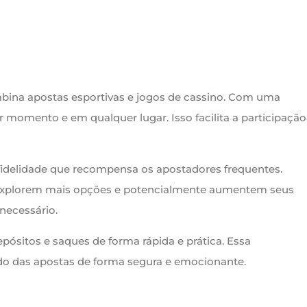
mbina apostas esportivas e jogos de cassino. Com uma
r momento e em qualquer lugar. Isso facilita a participação
fidelidade que recompensa os apostadores frequentes.
os explorem mais opções e potencialmente aumentem seus
necessário.
ósitos e saques de forma rápida e prática. Essa
do das apostas de forma segura e emocionante.