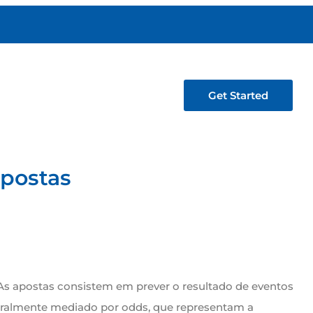
Get Started
apostas
As apostas consistem em prever o resultado de eventos
geralmente mediado por odds, que representam a