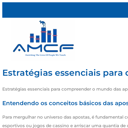
Estratégias essenciais par
Estratégias essenciais para compreender o mundo das ap
Entendendo os conceitos básicos das apos
Para mergulhar no universo das apostas, é fundamental c
esportivos ou jogos de cassino e arriscar uma quantia d