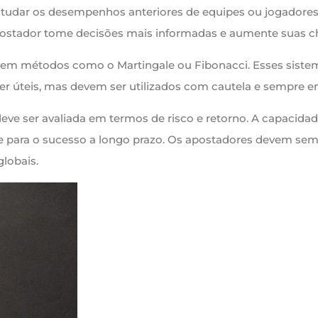
estudar os desempenhos anteriores de equipes ou jogadores
apostador tome decisões mais informadas e aumente suas c
cluem métodos como o Martingale ou Fibonacci. Esses siste
er úteis, mas devem ser utilizados com cautela e sempre 
deve ser avaliada em termos de risco e retorno. A capacida
ave para o sucesso a longo prazo. Os apostadores devem se
lobais.