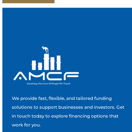
We provide fast, flexible, and tailored funding
solutions to support businesses and investors. Get
in touch today to explore financing options that
work for you.