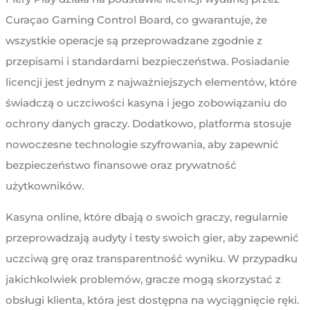
Curaçao Gaming Control Board, co gwarantuje, że
wszystkie operacje są przeprowadzane zgodnie z
przepisami i standardami bezpieczeństwa. Posiadanie
licencji jest jednym z najważniejszych elementów, które
świadczą o uczciwości kasyna i jego zobowiązaniu do
ochrony danych graczy. Dodatkowo, platforma stosuje
nowoczesne technologie szyfrowania, aby zapewnić
bezpieczeństwo finansowe oraz prywatność
użytkowników.
Kasyna online, które dbają o swoich graczy, regularnie
przeprowadzają audyty i testy swoich gier, aby zapewnić
uczciwą grę oraz transparentność wyniku. W przypadku
jakichkolwiek problemów, gracze mogą skorzystać z
obsługi klienta, która jest dostępna na wyciągnięcie ręki.