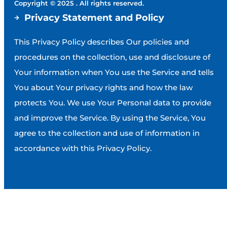
Copyright © 2025 . All rights reserved.
Privacy Statement and Policy
This Privacy Policy describes Our policies and
procedures on the collection, use and disclosure of
Your information when You use the Service and tells
You about Your privacy rights and how the law
protects You. We use Your Personal data to provide
and improve the Service. By using the Service, You
agree to the collection and use of information in
accordance with this Privacy Policy.