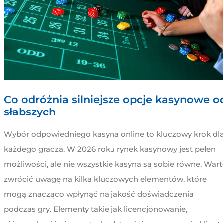
Co odróżnia silniejsze opcje kasynowe o
słabszych
Wybór odpowiedniego kasyna online to kluczowy krok dl
każdego gracza. W 2026 roku rynek kasynowy jest pełen
możliwości, ale nie wszystkie kasyna są sobie równe. War
zwrócić uwagę na kilka kluczowych elementów, które
mogą znacząco wpłynąć na jakość doświadczenia
podczas gry. Elementy takie jak licencjonowanie,