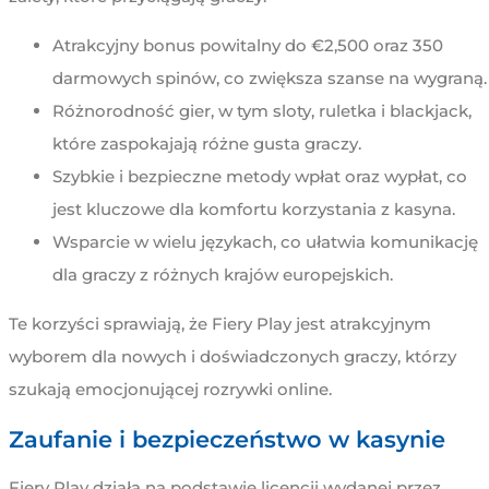
Atrakcyjny bonus powitalny do €2,500 oraz 350
darmowych spinów, co zwiększa szanse na wygraną.
Różnorodność gier, w tym sloty, ruletka i blackjack,
które zaspokajają różne gusta graczy.
Szybkie i bezpieczne metody wpłat oraz wypłat, co
jest kluczowe dla komfortu korzystania z kasyna.
Wsparcie w wielu językach, co ułatwia komunikację
dla graczy z różnych krajów europejskich.
Te korzyści sprawiają, że Fiery Play jest atrakcyjnym
wyborem dla nowych i doświadczonych graczy, którzy
szukają emocjonującej rozrywki online.
Zaufanie i bezpieczeństwo w kasynie
Fiery Play działa na podstawie licencji wydanej przez