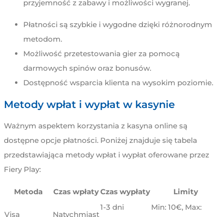
przyjemność z zabawy i możliwości wygranej.
Płatności są szybkie i wygodne dzięki różnorodnym
metodom.
Możliwość przetestowania gier za pomocą
darmowych spinów oraz bonusów.
Dostępność wsparcia klienta na wysokim poziomie.
Metody wpłat i wypłat w kasynie
Ważnym aspektem korzystania z kasyna online są
dostępne opcje płatności. Poniżej znajduje się tabela
przedstawiająca metody wpłat i wypłat oferowane przez
Fiery Play:
Metoda
Czas wpłaty
Czas wypłaty
Limity
1-3 dni
Min: 10€, Max:
Visa
Natychmiast