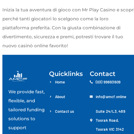
Inizia la tua avventura di gioco con Mr Play Casino e scopr
perché tanti giocatori lo scelgono come la loro
piattaforma preferita. Con la giusta combinazione di
divertimento, sicurezza e premi, potresti trovare il tuo
nuovo casinò online favorito!
Quicklinks
Contact
Home
(03) 99693609
We provide fast,
About
info@amcf.online
flexible, and
tailored funding
Contact us
Suite 24/L3, 489
solutions to
Toorak Road,
support
Toorak VIC 3142