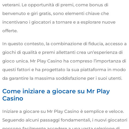
veterani. Le opportunità di premi, come bonus di
benvenuto e giri gratis, sono elementi chiave che
incentivano i giocatori a tornare e a esplorare nuove
offerte.
In questo contesto, la combinazione di fiducia, accesso a
giochi di qualità e premi allettanti crea un’esperienza di
gioco unica. Mr Play Casino ha compreso l’importanza di
questi fattori e ha progettato la sua piattaforma in modo
da garantire la massima soddisfazione per i suoi utenti.
Come iniziare a giocare su Mr Play
Casino
Iniziare a giocare su Mr Play Casino è semplice e veloce.
Seguendo alcuni passaggi fondamentali, i nuovi giocatori
possono facilmente accedere a una vasta selezione di