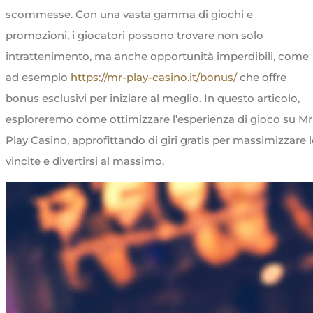
scommesse. Con una vasta gamma di giochi e
promozioni, i giocatori possono trovare non solo
intrattenimento, ma anche opportunità imperdibili, come
ad esempio
https://mr-play-casino.it/bonus/
che offre
bonus esclusivi per iniziare al meglio. In questo articolo,
esploreremo come ottimizzare l’esperienza di gioco su Mr
Play Casino, approfittando di giri gratis per massimizzare l
vincite e divertirsi al massimo.