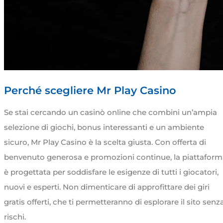
Perché scegliere Mr Play Casino
Se stai cercando un casinò online che combini un’ampia
selezione di giochi, bonus interessanti e un ambiente
sicuro, Mr Play Casino è la scelta giusta. Con offerta di
benvenuto generosa e promozioni continue, la piattaform
è progettata per soddisfare le esigenze di tutti i giocatori,
nuovi e esperti. Non dimenticare di approfittare dei giri
gratis offerti, che ti permetteranno di esplorare il sito senz
rischi.