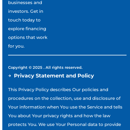
businesses and
investors. Get in
touch today to
explore financing
options that work
for you.
Copyright © 2025 . All rights reserved.
Privacy Statement and Policy
This Privacy Policy describes Our policies and
procedures on the collection, use and disclosure of
Your information when You use the Service and tells
You about Your privacy rights and how the law
protects You. We use Your Personal data to provide