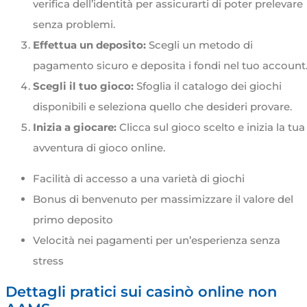
verifica dell’identità per assicurarti di poter prelevare
senza problemi.
Effettua un deposito:
Scegli un metodo di
pagamento sicuro e deposita i fondi nel tuo account
Scegli il tuo gioco:
Sfoglia il catalogo dei giochi
disponibili e seleziona quello che desideri provare.
Inizia a giocare:
Clicca sul gioco scelto e inizia la tua
avventura di gioco online.
Facilità di accesso a una varietà di giochi
Bonus di benvenuto per massimizzare il valore del
primo deposito
Velocità nei pagamenti per un’esperienza senza
stress
Dettagli pratici sui casinò online non