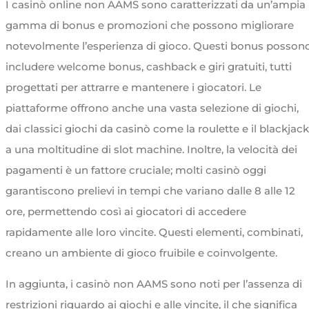
I casinò online non AAMS sono caratterizzati da un’ampia
gamma di bonus e promozioni che possono migliorare
notevolmente l’esperienza di gioco. Questi bonus posson
includere welcome bonus, cashback e giri gratuiti, tutti
progettati per attrarre e mantenere i giocatori. Le
piattaforme offrono anche una vasta selezione di giochi,
dai classici giochi da casinò come la roulette e il blackjack
a una moltitudine di slot machine. Inoltre, la velocità dei
pagamenti è un fattore cruciale; molti casinò oggi
garantiscono prelievi in tempi che variano dalle 8 alle 12
ore, permettendo così ai giocatori di accedere
rapidamente alle loro vincite. Questi elementi, combinati,
creano un ambiente di gioco fruibile e coinvolgente.
In aggiunta, i casinò non AAMS sono noti per l’assenza di
restrizioni riguardo ai giochi e alle vincite, il che significa