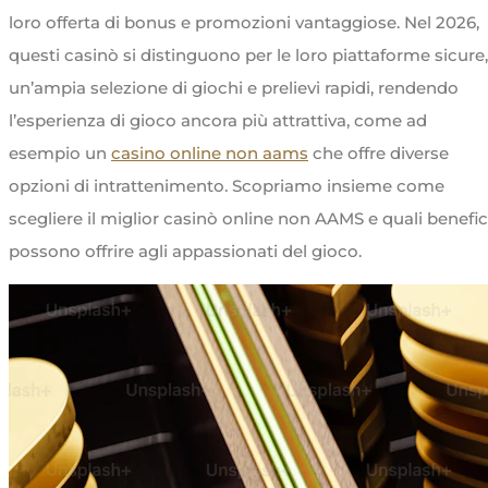
loro offerta di bonus e promozioni vantaggiose. Nel 2026,
questi casinò si distinguono per le loro piattaforme sicure,
un’ampia selezione di giochi e prelievi rapidi, rendendo
l’esperienza di gioco ancora più attrattiva, come ad
esempio un
casino online non aams
che offre diverse
opzioni di intrattenimento. Scopriamo insieme come
scegliere il miglior casinò online non AAMS e quali benefic
possono offrire agli appassionati del gioco.