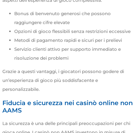
aspetti dell’esperienza di gioco complessiva.
Bonus di benvenuto generosi che possono
raggiungere cifre elevate
Opzioni di gioco flessibili senza restrizioni eccessive
Metodi di pagamento rapidi e sicuri per i prelievi
Servizio clienti attivo per supporto immediato e
risoluzione dei problemi
Grazie a questi vantaggi, i giocatori possono godere di
un’esperienza di gioco più soddisfacente e
personalizzabile.
Fiducia e sicurezza nei casinò online non
AAMS
La sicurezza è una delle principali preoccupazioni per chi
gioca online. I casinò non AAMS investono in misure di