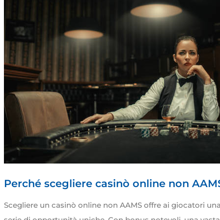
Perché scegliere casinò online non AAM
Scegliere un casinò online non AAMS offre ai giocatori un
serie di opportunità uniche. Con bonus notevoli, una vasta