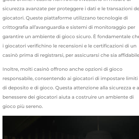
sicurezza avanzate per proteggere i dati e le transazioni de
giocatori. Queste piattaforme utilizzano tecnologie di
crittografia all’avanguardia e sistemi di monitoraggio per
garantire un ambiente di gioco sicuro. È fondamentale ch
i giocatori verifichino le recensioni e le certificazioni di un
casinò prima di registrarsi, per assicurarsi che sia affidabile
Inoltre, molti casinò offrono anche opzioni di gioco
responsabile, consentendo ai giocatori di impostare limiti
di deposito e di gioco. Questa attenzione alla sicurezza e a
benessere dei giocatori aiuta a costruire un ambiente di
gioco più sereno.