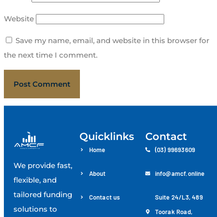
Website
Save my name, email, and website in this browser for
the next time I comment.
Quicklinks
Contact
Home
(03) 99693609
We provide fast,
About
info@amcf.online
flexible, and
tailored funding
Contact us
Suite 24/L3, 489
solutions to
Toorak Road,