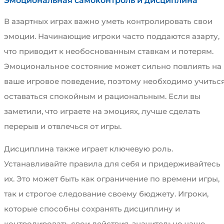
Эмоциональная самоконтроль и дисциплина
В азартных играх важно уметь контролировать свои
эмоции. Начинающие игроки часто поддаются азарту,
что приводит к необоснованным ставкам и потерям.
Эмоциональное состояние может сильно повлиять на
ваше игровое поведение, поэтому необходимо учитьс
оставаться спокойным и рациональным. Если вы
заметили, что играете на эмоциях, лучше сделать
перерыв и отвлечься от игры.
Дисциплина также играет ключевую роль.
Устанавливайте правила для себя и придерживайтесь
их. Это может быть как ограничение по времени игры,
так и строгое следование своему бюджету. Игроки,
которые способны сохранять дисциплину и
контролировать свои действия, значительно чаще