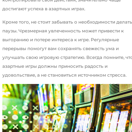
достигают успеха в азартных играх.
Кроме того, не стоит забывать о необходимости делат
паузы. Чрезмерная увлеченность может привести к
выгоранию и потере интереса к игре. Регулярные
перерывы помогут вам сохранять свежесть ума и
улучшать свою игровую стратегию. Всегда помните, чт
азартные игры должны приносить радость и
удовольствие, а не становиться источником стресса.