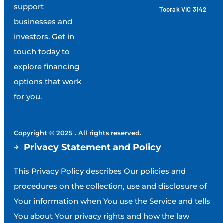
support
Toorak VIC 3142
businesses and
investors. Get in
touch today to
explore financing
options that work
for you.
Copyright © 2025 . All rights reserved.
Privacy Statement and Policy
This Privacy Policy describes Our policies and
procedures on the collection, use and disclosure of
Your information when You use the Service and tells
You about Your privacy rights and how the law