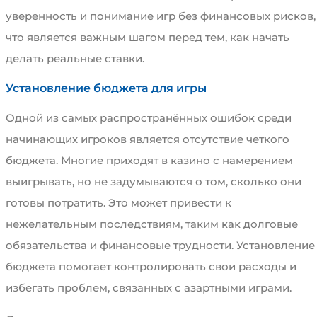
уверенность и понимание игр без финансовых рисков,
что является важным шагом перед тем, как начать
делать реальные ставки.
Установление бюджета для игры
Одной из самых распространённых ошибок среди
начинающих игроков является отсутствие четкого
бюджета. Многие приходят в казино с намерением
выигрывать, но не задумываются о том, сколько они
готовы потратить. Это может привести к
нежелательным последствиям, таким как долговые
обязательства и финансовые трудности. Установление
бюджета помогает контролировать свои расходы и
избегать проблем, связанных с азартными играми.