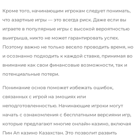
Кроме того, начинающим игрокам следует понимать,
что азартные игры — это всегда риск. Даже если вы
играете в популярные игры с высокой вероятностью
выигрыша, никто не может гарантировать успех.
Поэтому важно не только весело проводить время, но
и осознанно подходить к каждой ставке, принимая во
внимание как свои финансовые возможности, так и
потенциальные потери.
Понимание основ поможет избежать ошибок,
связанных с игрой на эмоциях или
неподготовленностью. Начинающие игроки могут
начать с ознакомления с бесплатными версиями игр,
которые предлагают многие онлайн-казино, включая
Пин Ап казино Казахстан. Это позволит развить