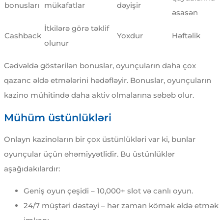
bonusları
mükafatlar
dəyişir
əsasən
İtkilərə görə təklif
Cashback
Yoxdur
Həftəlik
olunur
Cədvəldə göstərilən bonuslar, oyunçuların daha çox
qazanc əldə etmələrini hədəfləyir. Bonuslar, oyunçuların
kazino mühitində daha aktiv olmalarına səbəb olur.
Mühüm üstünlükləri
Onlayn kazinoların bir çox üstünlükləri var ki, bunlar
oyunçular üçün əhəmiyyətlidir. Bu üstünlüklər
aşağıdakılardır:
Geniş oyun çeşidi – 10,000+ slot və canlı oyun.
24/7 müştəri dəstəyi – hər zaman kömək əldə etmək