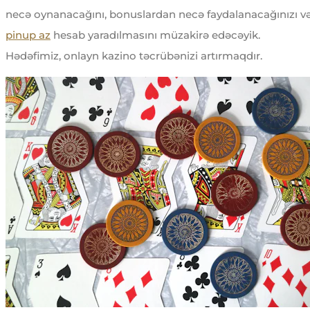
necə oynanacağını, bonuslardan necə faydalanacağınızı v
pinup az
hesab yaradılmasını müzakirə edəcəyik.
Hədəfimiz, onlayn kazino təcrübənizi artırmaqdır.