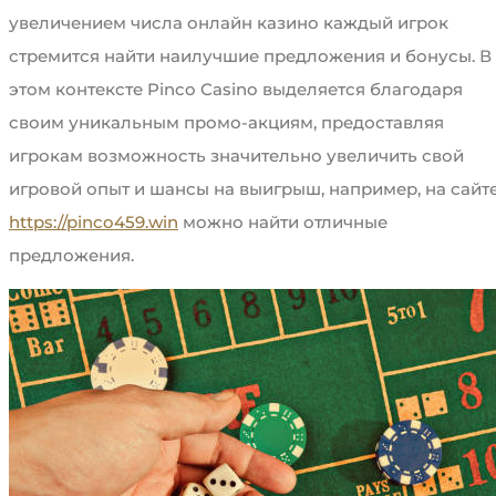
увеличением числа онлайн казино каждый игрок
стремится найти наилучшие предложения и бонусы. В
этом контексте Pinco Casino выделяется благодаря
своим уникальным промо-акциям, предоставляя
игрокам возможность значительно увеличить свой
игровой опыт и шансы на выигрыш, например, на сайт
https://pinco459.win
можно найти отличные
предложения.