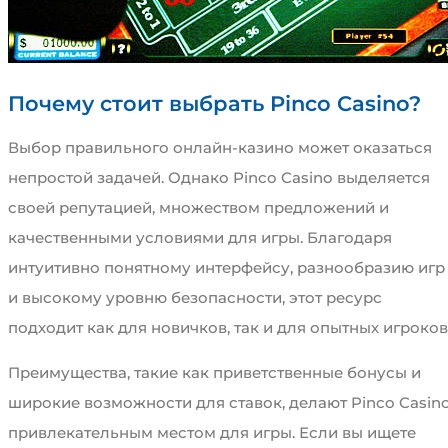
Почему стоит выбрать Pinco Casino?
Выбор правильного онлайн-казино может оказаться
непростой задачей. Однако Pinco Casino выделяется
своей репутацией, множеством предложений и
качественными условиями для игры. Благодаря
интуитивно понятному интерфейсу, разнообразию игр
и высокому уровню безопасности, этот ресурс
подходит как для новичков, так и для опытных игроков
Преимущества, такие как приветственные бонусы и
широкие возможности для ставок, делают Pinco Casin
привлекательным местом для игры. Если вы ищете