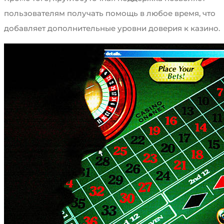
пользователям получать помощь в любое время, что
добавляет дополнительные уровни доверия к казино.