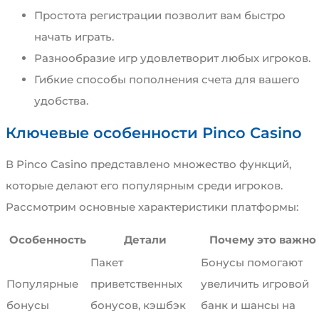
Простота регистрации позволит вам быстро
начать играть.
Разнообразие игр удовлетворит любых игроков.
Гибкие способы пополнения счета для вашего
удобства.
Ключевые особенности Pinco Casino
В Pinco Casino представлено множество функций,
которые делают его популярным среди игроков.
Рассмотрим основные характеристики платформы:
Особенность
Детали
Почему это важно
Пакет
Бонусы помогают
Популярные
приветственных
увеличить игровой
бонусы
бонусов, кэшбэк
банк и шансы на