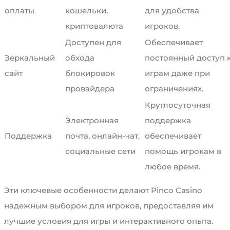
оплаты
кошельки,
для удобства
криптовалюта
игроков.
Доступен для
Обеспечивает
Зеркальный
обхода
постоянный доступ 
сайт
блокировок
играм даже при
провайдера
ограничениях.
Круглосуточная
Электронная
поддержка
Поддержка
почта, онлайн-чат,
обеспечивает
социальные сети
помощь игрокам в
любое время.
Эти ключевые особенности делают Pinco Casino
надежным выбором для игроков, предоставляя им
лучшие условия для игры и интерактивного опыта.