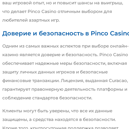
ваш игровой опыт, но и повысит шансы на выигрыш,
что делает Pinco Casino отличным выбором для
любителей азартных игр.
Доверие и безопасность в Pinco Casin
Одним из самых важных аспектов при выборе онлайн-
казино является доверие и безопасность. Pinco Casino
обеспечивает надежные меры безопасности, включая
защиту личных данных игроков и безопасные
финансовые транзакции. Лицензия, выданная Curacao,
гарантирует правомерную деятельность платформы и
соблюдение стандартов безопасности.
Клиенты могут быть уверены, что все их данные
защищены, а средства находятся в безопасности.
Кроме того, круглосуточная поддержка позволяет