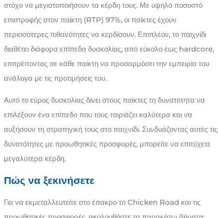
στόχο να μεγιστοποιήσουν τα κέρδη τους. Με υψηλό ποσοστό
επιστροφής στον παίκτη (RTP) 97%, οι παίκτες έχουν
περισσότερες πιθανότητες να κερδίσουν. Επιπλέον, το παιχνίδι
διαθέτει διάφορα επίπεδα δυσκολίας, από εύκολο έως hardcore,
επιτρέποντας σε κάθε παίκτη να προσαρμόσει την εμπειρία του
ανάλογα με τις προτιμήσεις του.
Αυτό το εύρος δυσκολίας δίνει στους παίκτες τη δυνατότητα να
επιλέξουν ένα επίπεδο που τους ταιριάζει καλύτερα και να
αυξήσουν τη στρατηγική τους στο παιχνίδι. Συνδυάζοντας αυτές τις
δυνατότητες με προωθητικές προσφορές, μπορείτε να επιτύχετε
μεγαλύτερα κέρδη.
Πώς να ξεκινήσετε
Για να εκμεταλλευτείτε στο έπακρο το Chicken Road και τις
προωθητικές προσφορές, ακολουθήστε τα παρακάτω βήματα: