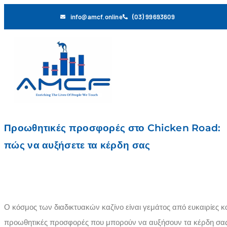
info@amcf.online
(03) 99693609
Προωθητικές προσφορές στο Chicken Road:
πώς να αυξήσετε τα κέρδη σας
Ο κόσμος των διαδικτυακών καζίνο είναι γεμάτος από ευκαιρίες κ
προωθητικές προσφορές που μπορούν να αυξήσουν τα κέρδη σας