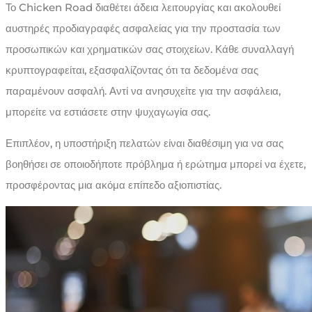
Το Chicken Road διαθέτει άδεια λειτουργίας και ακολουθεί
αυστηρές προδιαγραφές ασφαλείας για την προστασία των
προσωπικών και χρηματικών σας στοιχείων. Κάθε συναλλαγή
κρυπτογραφείται, εξασφαλίζοντας ότι τα δεδομένα σας
παραμένουν ασφαλή. Αντί να ανησυχείτε για την ασφάλεια,
μπορείτε να εστιάσετε στην ψυχαγωγία σας.
Επιπλέον, η υποστήριξη πελατών είναι διαθέσιμη για να σας
βοηθήσει σε οποιοδήποτε πρόβλημα ή ερώτημα μπορεί να έχετε,
προσφέροντας μια ακόμα επίπεδο αξιοπιστίας.