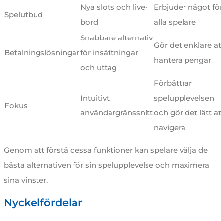
Nya slots och live-
Erbjuder något fö
Spelutbud
bord
alla spelare
Snabbare alternativ
Gör det enklare at
Betalningslösningar
för insättningar
hantera pengar
och uttag
Förbättrar
Intuitivt
spelupplevelsen
Fokus
användargränssnitt
och gör det lätt at
navigera
Genom att förstå dessa funktioner kan spelare välja de
bästa alternativen för sin spelupplevelse och maximera
sina vinster.
Nyckelfördelar