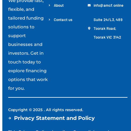
We provide fast,
About
info@amcf.online
flexible, and
tailored funding
Contact us
Suite 24/L3, 489
solutions to
Toorak Road,
support
Toorak VIC 3142
businesses and
investors. Get in
touch today to
explore financing
options that work
for you.
Copyright © 2025 . All rights reserved.
Privacy Statement and Policy