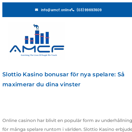
info@amcf.online
(03) 99693609
Slottio Kasino bonusar för nya spelare: Så
maximerar du dina vinster
Online casinon har blivit en populär form av underhållnin
för många spelare runtom i världen. Slottio Kasino erbjud