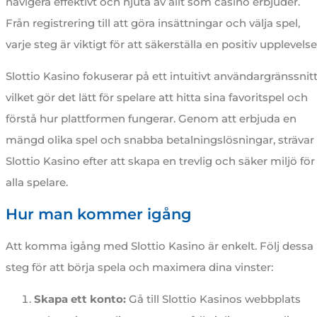
navigera effektivt och njuta av allt som casino erbjuder.
Från registrering till att göra insättningar och välja spel,
varje steg är viktigt för att säkerställa en positiv upplevelse
Slottio Kasino fokuserar på ett intuitivt användargränssnit
vilket gör det lätt för spelare att hitta sina favoritspel och
förstå hur plattformen fungerar. Genom att erbjuda en
mängd olika spel och snabba betalningslösningar, strävar
Slottio Kasino efter att skapa en trevlig och säker miljö för
alla spelare.
Hur man kommer igång
Att komma igång med Slottio Kasino är enkelt. Följ dessa
steg för att börja spela och maximera dina vinster:
Skapa ett konto:
Gå till Slottio Kasinos webbplats