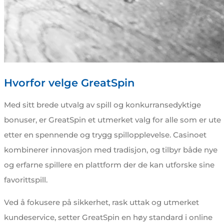
Hvorfor velge GreatSpin
Med sitt brede utvalg av spill og konkurransedyktige
bonuser, er GreatSpin et utmerket valg for alle som er ute
etter en spennende og trygg spillopplevelse. Casinoet
kombinerer innovasjon med tradisjon, og tilbyr både nye
og erfarne spillere en plattform der de kan utforske sine
favorittspill.
Ved å fokusere på sikkerhet, rask uttak og utmerket
kundeservice, setter GreatSpin en høy standard i online