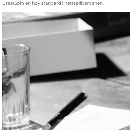
GreatSpin en høy standard i nettspillverdenen.