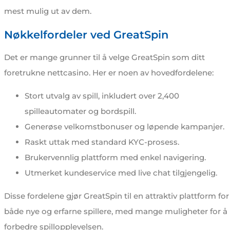
mest mulig ut av dem.
Nøkkelfordeler ved GreatSpin
Det er mange grunner til å velge GreatSpin som ditt
foretrukne nettcasino. Her er noen av hovedfordelene:
Stort utvalg av spill, inkludert over 2,400
spilleautomater og bordspill.
Generøse velkomstbonuser og løpende kampanjer.
Raskt uttak med standard KYC-prosess.
Brukervennlig plattform med enkel navigering.
Utmerket kundeservice med live chat tilgjengelig.
Disse fordelene gjør GreatSpin til en attraktiv plattform for
både nye og erfarne spillere, med mange muligheter for å
forbedre spillopplevelsen.