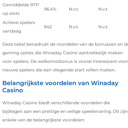
Gemiddelde RTP
96.4%
N.v.t.
N.v.t.
op slots
Actieve spelers
942
N.v.t.
N.v.t.
vandaag
Deze tabel benadrukt de voordelen van de bonussen en d
gaming opties die Winaday Casino aantrekkelijk maken
voor spelers. De welkomstbonus is vooral interessant voor
nieuwe spelers die een vliegende start willen maken.
Belangrijkste voordelen van Winaday
Casino
Winaday Casino biedt verschillende voordelen die
bijdragen aan een prettige en veilige speelervaring. Dit zijn
enkele van de belangrijkste voordelen: