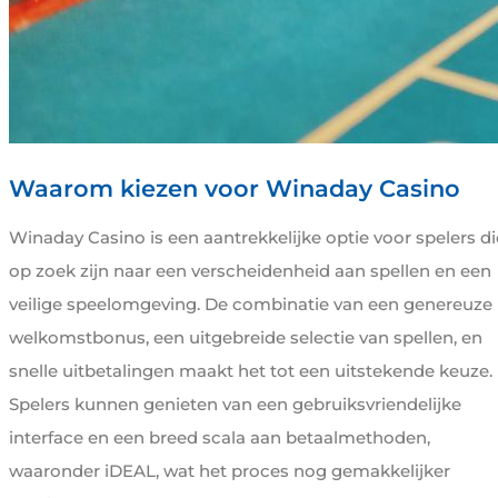
Waarom kiezen voor Winaday Casino
Winaday Casino is een aantrekkelijke optie voor spelers di
op zoek zijn naar een verscheidenheid aan spellen en een
veilige speelomgeving. De combinatie van een genereuze
welkomstbonus, een uitgebreide selectie van spellen, en
snelle uitbetalingen maakt het tot een uitstekende keuze.
Spelers kunnen genieten van een gebruiksvriendelijke
interface en een breed scala aan betaalmethoden,
waaronder iDEAL, wat het proces nog gemakkelijker