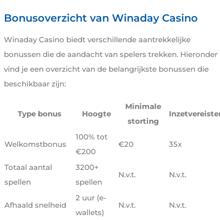
Bonusoverzicht van Winaday Casino
Winaday Casino biedt verschillende aantrekkelijke
bonussen die de aandacht van spelers trekken. Hieronder
vind je een overzicht van de belangrijkste bonussen die
beschikbaar zijn:
Minimale
Type bonus
Hoogte
Inzetvereiste
storting
100% tot
Welkomstbonus
€20
35x
€200
Totaal aantal
3200+
N.v.t.
N.v.t.
spellen
spellen
2 uur (e-
Afhaald snelheid
N.v.t.
N.v.t.
wallets)