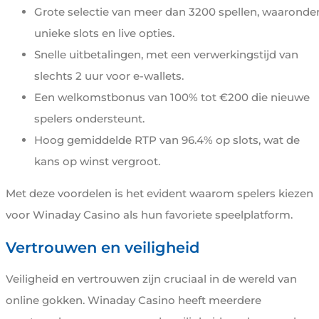
Grote selectie van meer dan 3200 spellen, waaronde
unieke slots en live opties.
Snelle uitbetalingen, met een verwerkingstijd van
slechts 2 uur voor e-wallets.
Een welkomstbonus van 100% tot €200 die nieuwe
spelers ondersteunt.
Hoog gemiddelde RTP van 96.4% op slots, wat de
kans op winst vergroot.
Met deze voordelen is het evident waarom spelers kiezen
voor Winaday Casino als hun favoriete speelplatform.
Vertrouwen en veiligheid
Veiligheid en vertrouwen zijn cruciaal in de wereld van
online gokken. Winaday Casino heeft meerdere