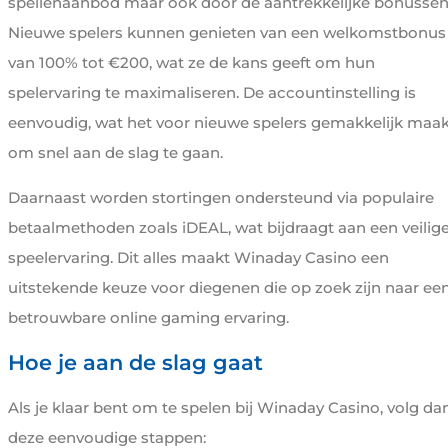
spellenaanbod maar ook door de aantrekkelijke bonussen
Nieuwe spelers kunnen genieten van een welkomstbonus
van 100% tot €200, wat ze de kans geeft om hun
spelervaring te maximaliseren. De accountinstelling is
eenvoudig, wat het voor nieuwe spelers gemakkelijk maak
om snel aan de slag te gaan.
Daarnaast worden stortingen ondersteund via populaire
betaalmethoden zoals iDEAL, wat bijdraagt aan een veilig
speelervaring. Dit alles maakt Winaday Casino een
uitstekende keuze voor diegenen die op zoek zijn naar ee
betrouwbare online gaming ervaring.
Hoe je aan de slag gaat
Als je klaar bent om te spelen bij Winaday Casino, volg da
deze eenvoudige stappen: