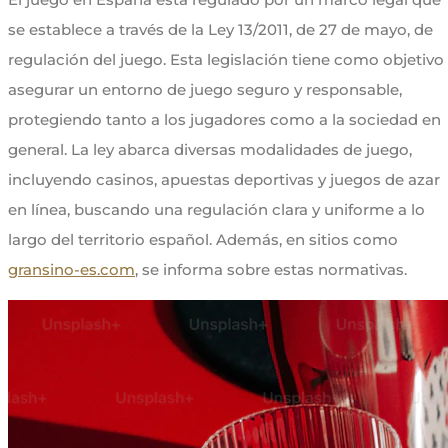
se establece a través de la Ley 13/2011, de 27 de mayo, de
regulación del juego. Esta legislación tiene como objetivo
asegurar un entorno de juego seguro y responsable,
protegiendo tanto a los jugadores como a la sociedad en
general. La ley abarca diversas modalidades de juego,
incluyendo casinos, apuestas deportivas y juegos de azar
en línea, buscando una regulación clara y uniforme a lo
largo del territorio español. Además, en sitios como
gransino-es.com
, se informa sobre estas normativas.