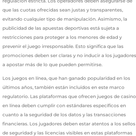
regulación estricta. Los operadores deben asegurarse de
que las cuotas ofrecidas sean justas y transparentes,
evitando cualquier tipo de manipulación. Asimismo, la
publicidad de las apuestas deportivas está sujeta a
restricciones para proteger a los menores de edad y
prevenir el juego irresponsable. Esto significa que las
promociones deben ser claras y no inducir a los jugadore
a apostar más de lo que pueden permitirse.
Los juegos en línea, que han ganado popularidad en los
últimos años, también están incluidos en este marco
regulatorio. Las plataformas que ofrecen juegos de casino
en línea deben cumplir con estándares específicos en
cuanto a la seguridad de los datos y las transacciones
financieras. Los jugadores deben estar atentos a los sellos
de seguridad y las licencias visibles en estas plataformas