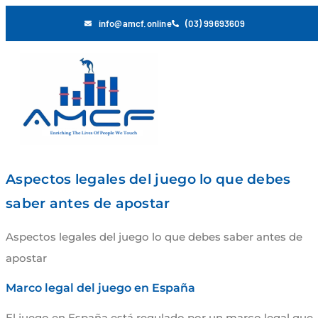
info@amcf.online
(03) 99693609
Aspectos legales del juego lo que debes
saber antes de apostar
Aspectos legales del juego lo que debes saber antes de
apostar
Marco legal del juego en España
El juego en España está regulado por un marco legal que