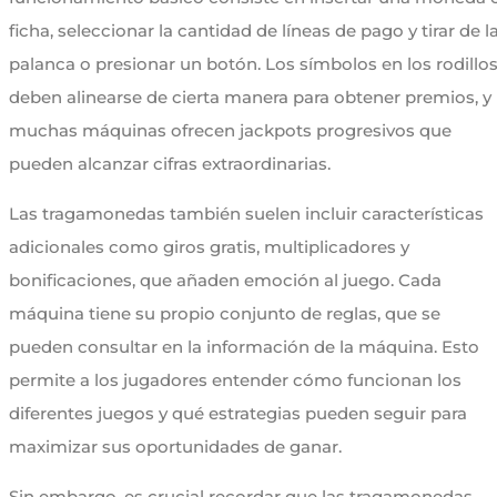
ficha, seleccionar la cantidad de líneas de pago y tirar de l
palanca o presionar un botón. Los símbolos en los rodillo
deben alinearse de cierta manera para obtener premios, y
muchas máquinas ofrecen jackpots progresivos que
pueden alcanzar cifras extraordinarias.
Las tragamonedas también suelen incluir características
adicionales como giros gratis, multiplicadores y
bonificaciones, que añaden emoción al juego. Cada
máquina tiene su propio conjunto de reglas, que se
pueden consultar en la información de la máquina. Esto
permite a los jugadores entender cómo funcionan los
diferentes juegos y qué estrategias pueden seguir para
maximizar sus oportunidades de ganar.
Sin embargo, es crucial recordar que las tragamonedas