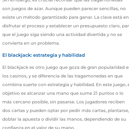
son juegos de azar. Aunque pueden parecer sencillas, no
existe un método garantizado para ganar. La clave está en
disfrutar el proceso y establecer un presupuesto claro, pa
que el juego siga siendo una actividad divertida y no se
convierta en un problema.
El blackjack: estrategia y habilidad
El blackjack es otro juego que goza de gran popularidad 
los casinos, y se diferencia de las tragamonedas en que
combina suerte con estrategia y habilidad. En este juego, 
objetivo es alcanzar una mano que sume 21 puntos o lo
más cercano posible, sin pasarse. Los jugadores reciben
dos cartas y pueden optar por pedir más cartas, plantarse,
doblar la apuesta o dividir las manos, dependiendo de su
confianza en el valor de su mano.