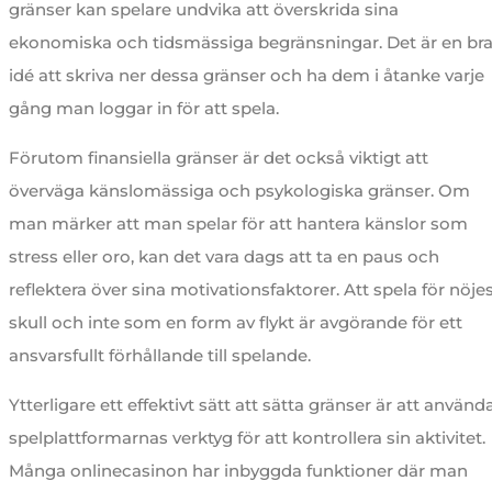
gränser kan spelare undvika att överskrida sina
ekonomiska och tidsmässiga begränsningar. Det är en br
idé att skriva ner dessa gränser och ha dem i åtanke varje
gång man loggar in för att spela.
Förutom finansiella gränser är det också viktigt att
överväga känslomässiga och psykologiska gränser. Om
man märker att man spelar för att hantera känslor som
stress eller oro, kan det vara dags att ta en paus och
reflektera över sina motivationsfaktorer. Att spela för nöje
skull och inte som en form av flykt är avgörande för ett
ansvarsfullt förhållande till spelande.
Ytterligare ett effektivt sätt att sätta gränser är att använd
spelplattformarnas verktyg för att kontrollera sin aktivitet.
Många onlinecasinon har inbyggda funktioner där man