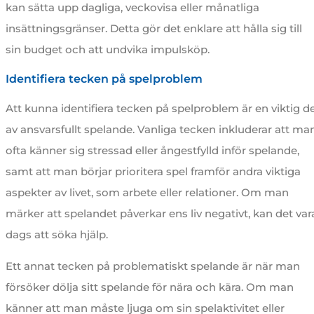
kan sätta upp dagliga, veckovisa eller månatliga
insättningsgränser. Detta gör det enklare att hålla sig till
sin budget och att undvika impulsköp.
Identifiera tecken på spelproblem
Att kunna identifiera tecken på spelproblem är en viktig de
av ansvarsfullt spelande. Vanliga tecken inkluderar att ma
ofta känner sig stressad eller ångestfylld inför spelande,
samt att man börjar prioritera spel framför andra viktiga
aspekter av livet, som arbete eller relationer. Om man
märker att spelandet påverkar ens liv negativt, kan det var
dags att söka hjälp.
Ett annat tecken på problematiskt spelande är när man
försöker dölja sitt spelande för nära och kära. Om man
känner att man måste ljuga om sin spelaktivitet eller