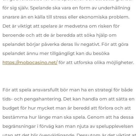
för sig själv. Spelande ska vara en form av underhållning
snarare än en källa till stress eller ekonomiska problem.
Det är viktigt att spelare är medvetna om risken för
beroende och att de är beredda att söka hjälp om
spelandet börjar påverka deras liv negativt. För att göra
spelandet ännu mer tillgängligt kan du besöka
https://mobocasino.net/
för att utforska olika möjligheter.
För att spela ansvarsfullt bör man ha en strategi för både
tids- och pengahantering. Det kan handla om att sätta en
budget för hur mycket man är beredd att förlora och att
bestämma hur länge man ska spela. Genom att ha dessa
begränsningar i förväg kan man njuta av spelupplevelsen
utan att det blir överväldigande. Dessutom är det viktigt at